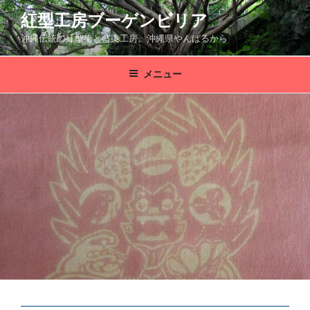
コ
紅型工房ブーゲンビリア
ン
沖縄伝統の紅型染と藍染工房。沖縄県やんばるから
テ
ン
ツ
メニュー
へ
ス
キ
ッ
プ