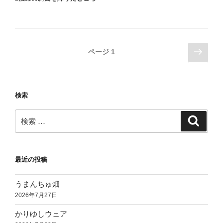
投
次
ページ
1
の
稿
ペ
ナ
ー
ビ
検索
ジ
ゲ
検
ー
検
索
索:
シ
ョ
ン
最近の投稿
うまんちゅ畑
2026年7月27日
かりゆしウェア