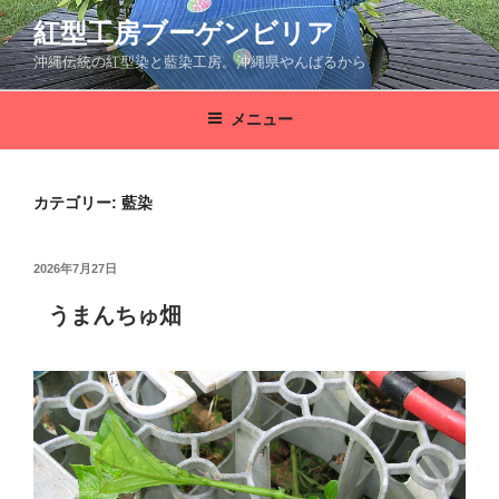
コ
紅型工房ブーゲンビリア
ン
沖縄伝統の紅型染と藍染工房。沖縄県やんばるから
テ
ン
ツ
メニュー
へ
ス
キ
カテゴリー: 藍染
ッ
プ
投
2026年7月27日
稿
日:
うまんちゅ畑