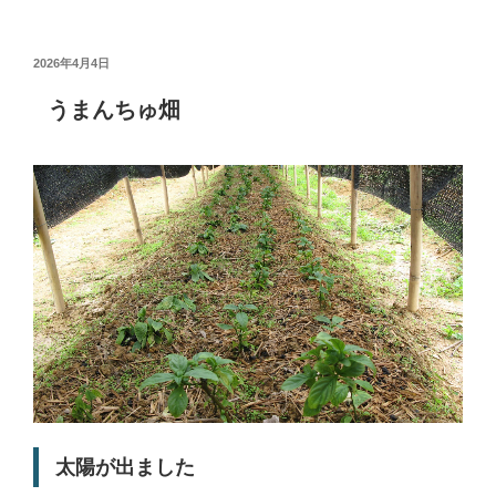
投
2026年4月4日
稿
日:
うまんちゅ畑
太陽が出ました