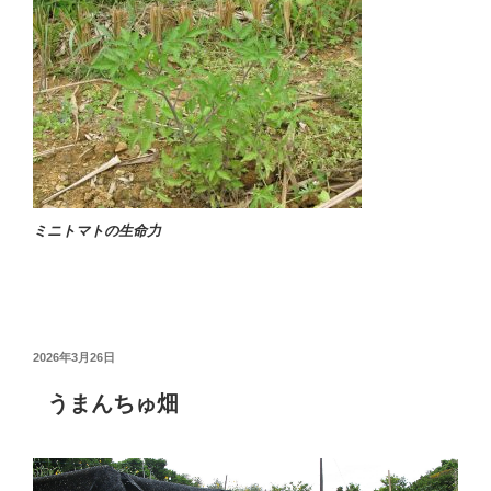
ミニトマトの生命力
投
2026年3月26日
稿
日:
うまんちゅ畑