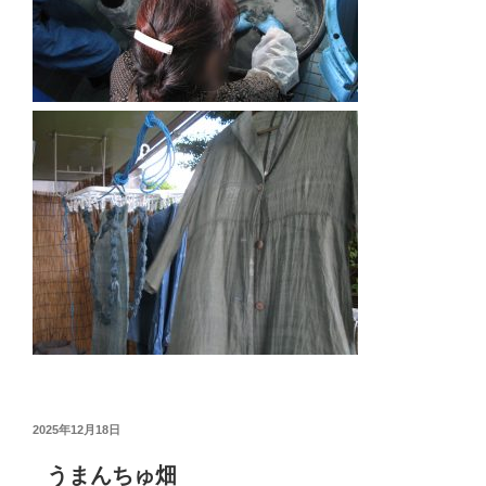
投
2025年12月18日
稿
日:
うまんちゅ畑