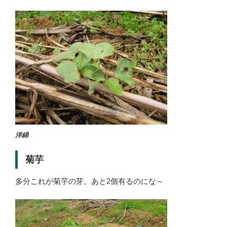
洋綿
菊芋
多分これが菊芋の芽。あと2個有るのにな～