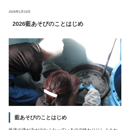
投
2026年1月10日
稿
日:
2026藍あそびのことはじめ
藍あそびのことはじめ
藍床の液が力が少なくなっているので終わりにしようか