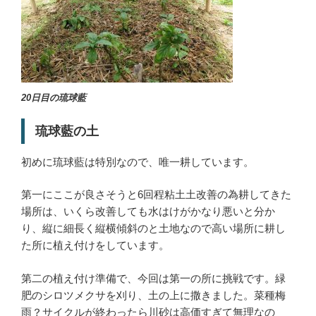
20日目の琉球藍
琉球藍の土
初めに琉球藍は特別なので、唯一耕しています。
第一にここが良さそうと6回程粘土土改善の為耕してきた
場所は、いくら改善しても水はけがかなり悪いと分か
り、縦に細長く縦横傾斜のと土地なので高い場所に耕し
た所に植え付けをしています。
第二の植え付け準備で、今回は第一の所に挑戦です。緑
肥のシロツメクサを刈り、土の上に撒きました。菜種梅
雨？サイクルが終わったら川砂は高価すぎて無理なの