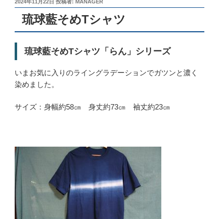
投
2024年11月22日
投稿者:
MANAGER
稿
琉球藍そめTシャツ
日:
琉球藍そめTシャツ「らん」シリーズ
いまお気に入りのライングラデーションでガツンと濃く
染めました。
サイズ：身幅約58㎝ 身丈約73㎝ 袖丈約23㎝