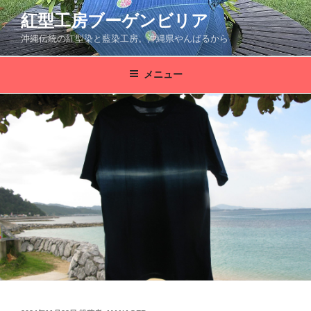
コ
紅型工房ブーゲンビリア
ン
沖縄伝統の紅型染と藍染工房。沖縄県やんばるから
テ
ン
ツ
メニュー
へ
ス
キ
ッ
プ