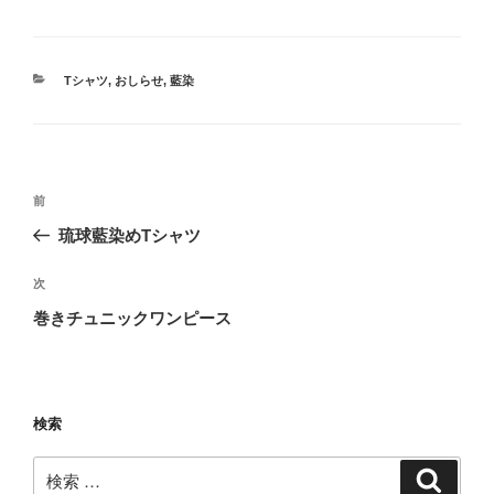
カ
Tシャツ
,
おしらせ
,
藍染
テ
ゴ
リ
ー
投
過
前
稿
去
琉球藍染めTシャツ
ナ
の
ビ
投
次
次
稿
ゲ
の
巻きチュニックワンピース
投
ー
稿
シ
ョ
検索
ン
検
検
索