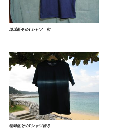
琉球藍そめTシャツ 前
琉球藍そめTシャツ後ろ