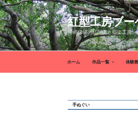
コ
ン
紅型工房ブー
テ
ン
沖縄伝統の紅型染と藍染工房。
ツ
へ
ス
キ
ホーム
作品一覧
体験
ッ
プ
手ぬぐい