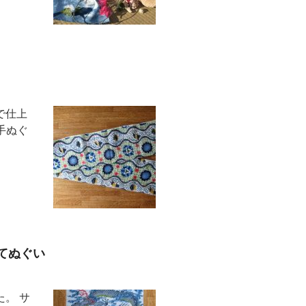
で仕上
手ぬぐ
てぬぐい
。 サ