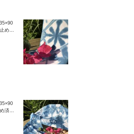
5×90
擦止め…
5×90
止め済…