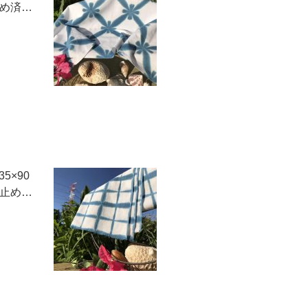
止め済…
5×90
擦止め…