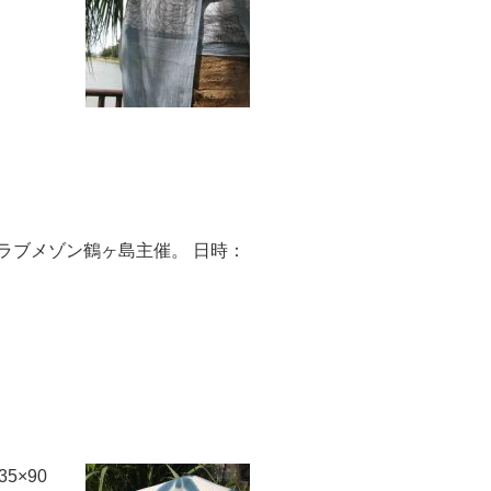
ラブメゾン鶴ヶ島主催。 日時：
5×90