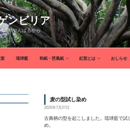
ゲンビリア
沖縄県やんばるから
教室
琉球藍
和紙・芭蕉紙
紅型とは
おしらせ
麦の型試し染め
2025年7月27日
古典柄の型を起こしました。琉球藍で試
め。