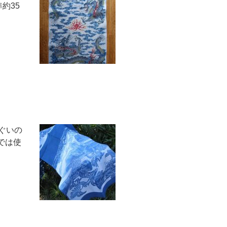
約35
ぐいの
では使