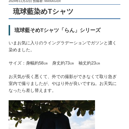
投
2024年11月22日
投稿者:
MANAGER
稿
琉球藍染めTシャツ
日:
琉球藍そめTシャツ「らん」シリーズ
いまお気に入りのライングラデーションでガツンと濃く
染めました。
サイズ：身幅約58㎝ 身丈約73㎝ 袖丈約23㎝
お天気が長く悪くて、外での撮影ができなくて取り急ぎ
室内で撮りましたが、やはり外が良いですね。お天気に
なったら差し替えます。