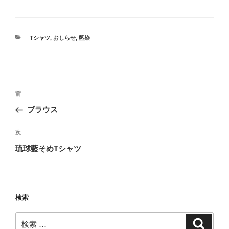
カ
Tシャツ
,
おしらせ
,
藍染
テ
ゴ
リ
ー
投
過
前
稿
去
ブラウス
ナ
の
ビ
投
次
次
稿
ゲ
の
琉球藍そめTシャツ
投
ー
稿
シ
ョ
検索
ン
検
検
索