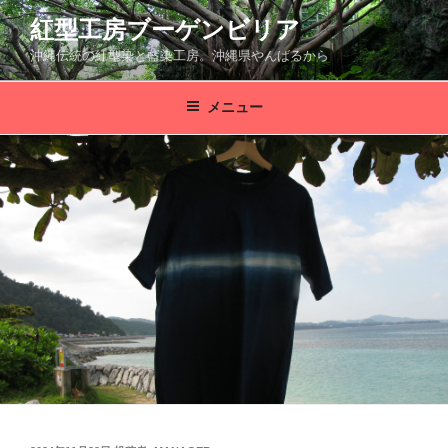
コ
紅型工房ブーゲンビリア
ン
沖縄伝統の紅型染と藍染工房。沖縄県やんばるから
テ
ン
ツ
メニュー
へ
ス
キ
ッ
プ