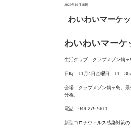
投
2022年10月15日
稿
日:
わいわいマーケ
わいわいマーケ
生活クラブ クラブメゾン鶴ヶ
日時：11月4日金曜日 11：30
会場：クラブメゾン鶴ヶ島。最
分程。
電話：049-279-5611
新型コロナウィルス感染対策の