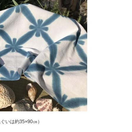
ぐいは約35×90㎝）