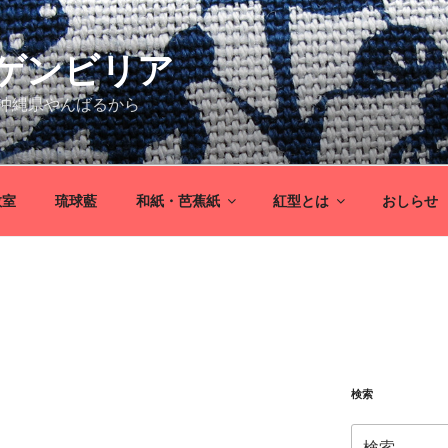
ゲンビリア
沖縄県やんばるから
教室
琉球藍
和紙・芭蕉紙
紅型とは
おしらせ
検索
検