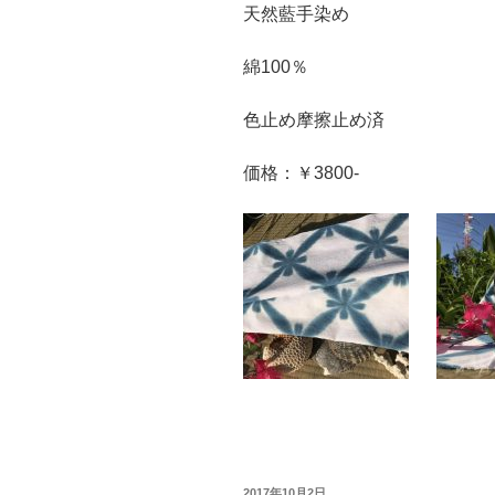
天然藍手染め
綿100％
色止め摩擦止め済
価格：￥3800-
投
2017年10月2日