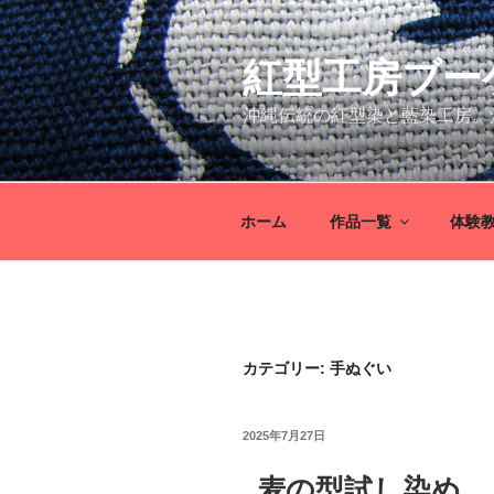
コ
ン
紅型工房ブー
テ
ン
沖縄伝統の紅型染と藍染工房。
ツ
へ
ス
キ
ホーム
作品一覧
体験
ッ
プ
カテゴリー: 手ぬぐい
投
2025年7月27日
稿
日:
麦の型試し染め