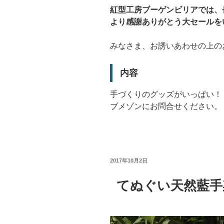
紅型工房ブーゲンビリアでは、
より感謝ありがとう大セールを
みなさま、お誘いあわせの上の
内容
手づくりのグッズがいっぱい！
ブメゾンにお問合せください。
投
2017年10月2日
稿
日:
てぬぐい天然藍手