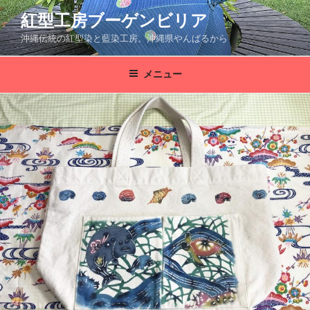
コ
紅型工房ブーゲンビリア
ン
沖縄伝統の紅型染と藍染工房。沖縄県やんばるから
テ
ン
ツ
メニュー
へ
ス
キ
ッ
プ