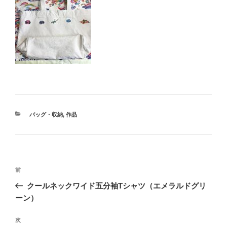
カ
バッグ・収納
,
作品
テ
ゴ
リ
ー
投
過
前
稿
去
クールネックワイド五分袖Tシャツ（エメラルドグリ
ナ
の
ーン）
ビ
投
稿
ゲ
次
次