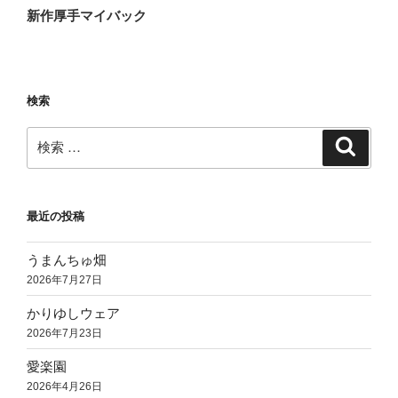
の
ー
新作厚手マイバック
投
シ
稿
ョ
ン
検索
検
検
索
索:
最近の投稿
うまんちゅ畑
2026年7月27日
かりゆしウェア
2026年7月23日
愛楽園
2026年4月26日