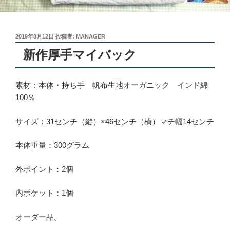
投
2019年8月12日
投稿者:
MANAGER
稿
新作厚手マイバック
日:
素材：本体・持ち手 帆布生地オーガニック インド綿
100％
サイズ：31センチ（縦）×46センチ（横）マチ幅14センチ
本体重量：300グラム
外ポイント：2個
内ポケット：1個
オーダー品。