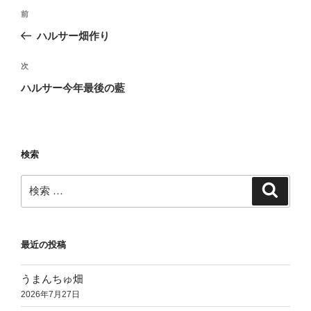
投
過
前
稿
去
ハルサー畑作り
ナ
の
ビ
投
次
次
稿
ゲ
の
ハルサー今年最後の藍
投
ー
稿
シ
ョ
検索
ン
検
検
索
索:
最近の投稿
うまんちゅ畑
2026年7月27日