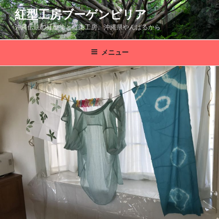
コ
紅型工房ブーゲンビリア
ン
沖縄伝統の紅型染と藍染工房。沖縄県やんばるから
テ
ン
ツ
メニュー
へ
ス
キ
ッ
プ