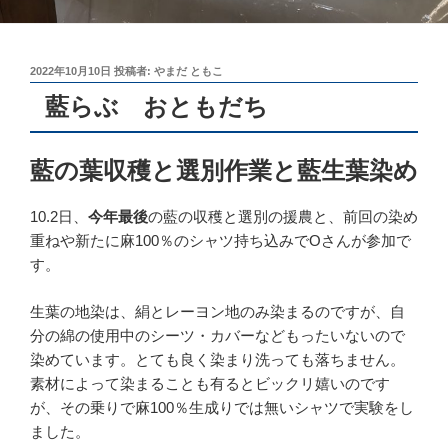
投
2022年10月10日
投稿者:
やまだ ともこ
稿
藍らぶ おともだち
日:
藍の葉収穫と選別作業と藍生葉染め
10.2日、
今年最後
の藍の収穫と選別の援農と、前回の染め
重ねや新たに麻100％のシャツ持ち込みでOさんが参加で
す。
生葉の地染は、絹とレーヨン地のみ染まるのですが、自
分の綿の使用中のシーツ・カバーなどもったいないので
染めています。とても良く染まり洗っても落ちません。
素材によって染まることも有るとビックリ嬉いのです
が、その乗りで麻100％生成りでは無いシャツで実験をし
ました。