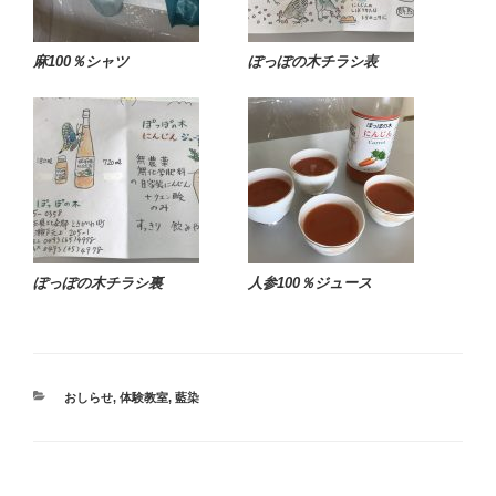
麻100％シャツ
ぽっぽの木チラシ表
ぽっぽの木チラシ裏
人参100％ジュース
カ
おしらせ
,
体験教室
,
藍染
テ
ゴ
リ
ー