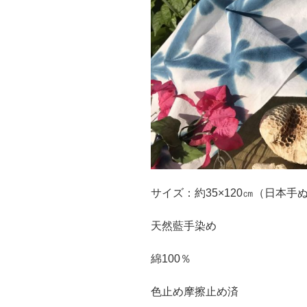
サイズ：約35×120㎝（日本手ぬ
天然藍手染め
綿100％
色止め摩擦止め済