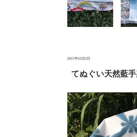
投
2017年10月2日
稿
日:
てぬぐい天然藍手