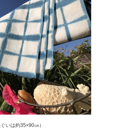
ぐいは約35×90㎝）