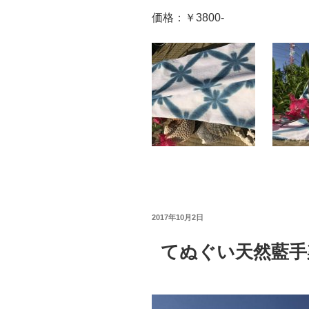
価格：￥3800-
投
2017年10月2日
稿
日:
てぬぐい天然藍手