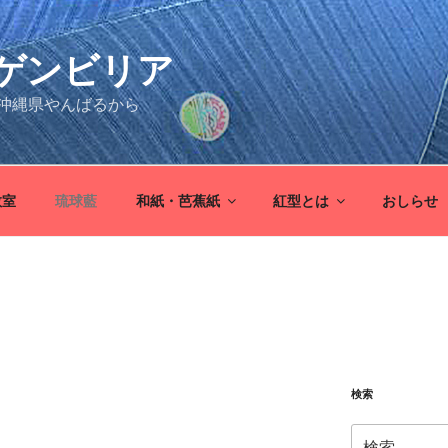
ゲンビリア
沖縄県やんばるから
教室
琉球藍
和紙・芭蕉紙
紅型とは
おしらせ
検索
検