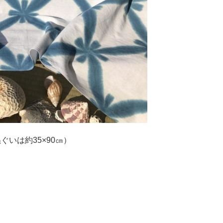
イ
ブ
ぐいは約35×90㎝）