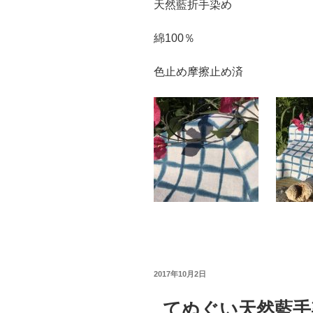
天然藍折手染め
綿100％
色止め摩擦止め済
投
2017年10月2日
稿
日:
てぬぐい天然藍手