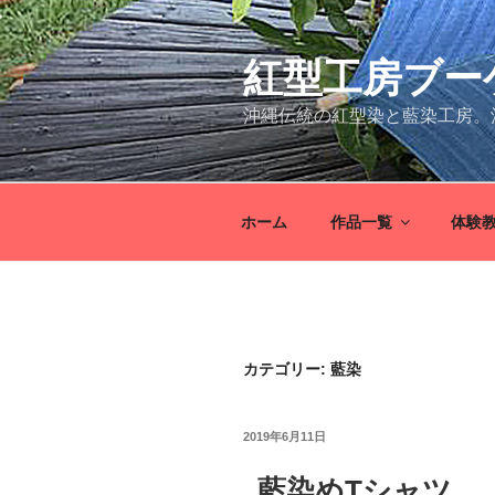
コ
ン
紅型工房ブー
テ
ン
沖縄伝統の紅型染と藍染工房。
ツ
へ
ス
キ
ホーム
作品一覧
体験
ッ
プ
カテゴリー: 藍染
投
2019年6月11日
稿
日:
藍染めTシャツ