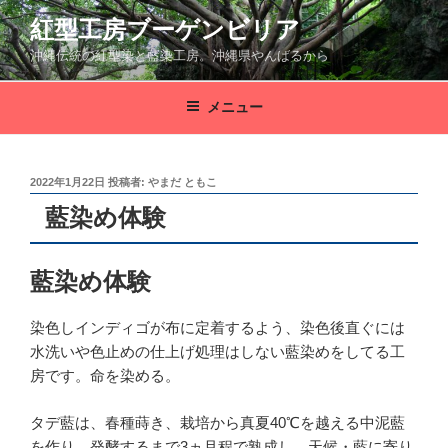
コ
紅型工房ブーゲンビリア
ン
沖縄伝統の紅型染と藍染工房。沖縄県やんばるから
テ
ン
ツ
メニュー
へ
ス
キ
投
2022年1月22日
投稿者:
やまだ ともこ
稿
ッ
藍染め体験
日:
プ
藍染め体験
染色しインディゴが布に定着するよう、染色後直ぐには
水洗いや色止めの仕上げ処理はしない藍染めをしてる工
房です。命を染める。
タデ藍は、春種蒔き、栽培から真夏40℃を越える中泥藍
を作り、発酵するまで3ヵ月程で熟成し、天候・藍に寄り