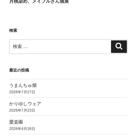
月桃染め、メイプルさん個展
投
ー
稿
シ
ョ
検索
ン
検
検
索
索:
最近の投稿
うまんちゅ畑
2026年7月27日
かりゆしウェア
2026年7月23日
愛楽園
2026年4月26日