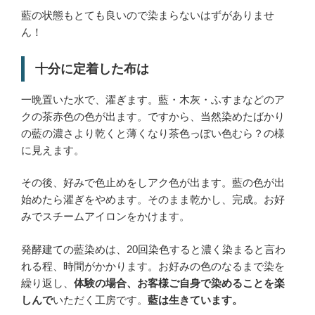
藍の状態もとても良いので染まらないはずがありませ
ん！
十分に定着した布は
一晩置いた水で、濯ぎます。藍・木灰・ふすまなどのア
クの茶赤色の色が出ます。ですから、当然染めたばかり
の藍の濃さより乾くと薄くなり茶色っぽい色むら？の様
に見えます。
その後、好みで色止めをしアク色が出ます。藍の色が出
始めたら濯ぎをやめます。そのまま乾かし、完成。お好
みでスチームアイロンをかけます。
発酵建ての藍染めは、20回染色すると濃く染まると言わ
れる程、時間がかかります。お好みの色のなるまで染を
繰り返し、
体験の場合、お客様ご自身で染めることを楽
しんで
いただく工房です。
藍は生きています。