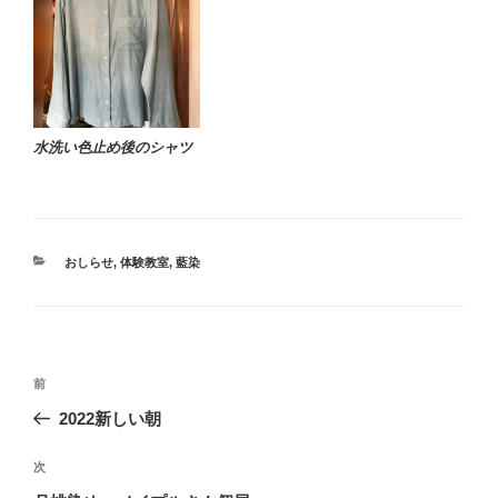
水洗い色止め後のシャツ
カ
おしらせ
,
体験教室
,
藍染
テ
ゴ
リ
ー
投
過
前
稿
去
2022新しい朝
ナ
の
ビ
投
次
次
稿
ゲ
の