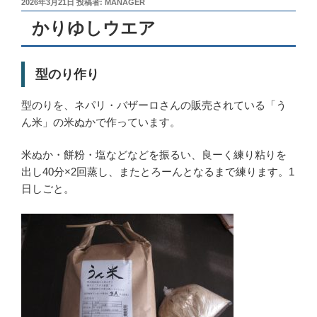
投
2026年3月21日
投稿者:
MANAGER
稿
かりゆしウエア
日:
型のり作り
型のりを、ネパリ・バザーロさんの販売されている「う
ん米」の米ぬかで作っています。
米ぬか・餅粉・塩などなどを振るい、良ーく練り粘りを
出し40分×2回蒸し、またとろーんとなるまで練ります。1
日しごと。