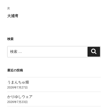
ナ
の
ビ
投
次
次
稿
ゲ
の
大浦湾
投
ー
稿
シ
ョ
検索
ン
検
検
索
索:
最近の投稿
うまんちゅ畑
2026年7月27日
かりゆしウェア
2026年7月23日