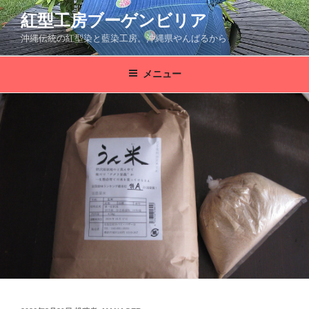
コ
紅型工房ブーゲンビリア
ン
沖縄伝統の紅型染と藍染工房。沖縄県やんばるから
テ
ン
ツ
メニュー
へ
ス
キ
ッ
プ