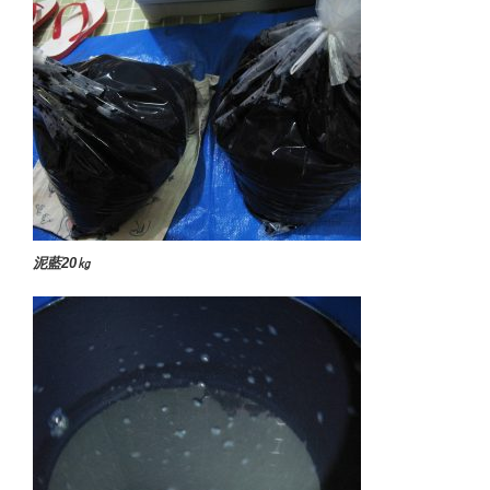
泥藍20㎏