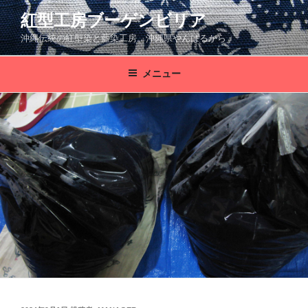
コ
紅型工房ブーゲンビリア
ン
沖縄伝統の紅型染と藍染工房。沖縄県やんばるから
テ
ン
ツ
メニュー
へ
ス
キ
ッ
プ