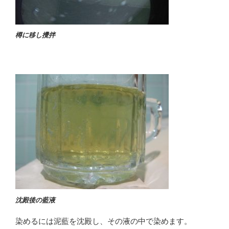
樽に移し攪拌
沈殿後の藍液
染めるには泥藍を沈殿し、その液の中で染めます。