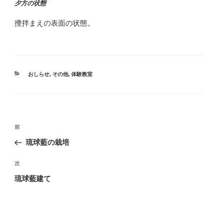
夕方の状態
攪拌まえの表面の状態。
カ
おしらせ
,
その他
,
体験教室
テ
ゴ
リ
ー
投
過
前
稿
去
琉球藍の栽培
ナ
の
ビ
投
次
次
稿
ゲ
の
琉球藍建て
投
ー
稿
シ
ョ