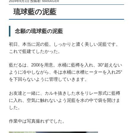
投
2024年9月1日
投稿者:
MANAGER
稿
琉球藍の泥藍
日:
念願の琉球藍の泥藍
初日、本当に泥の藍。しっかりと濃く美しい泥藍です。
これで藍建てしたかった。
藍だるは、200ℓを用意。水桶に藍樽を入れ、30°超えない
ように冷やしながら、冬は水桶に水槽ヒーターを入れ25°
を下回らないように管理していきます。
お友達と一緒に、カルキ抜きした水をリレー形式に藍樽
に入れ、空気に触れないよう泥藍を水の中で袋を開けま
した。
作業中は写真撮れずでした。